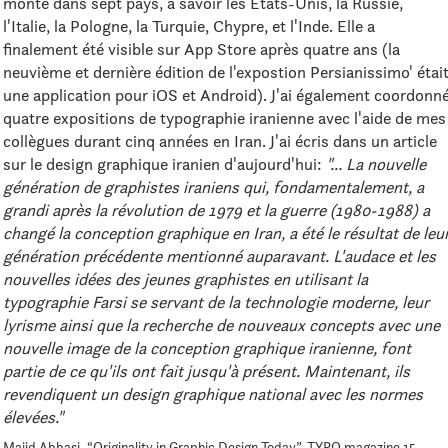
monté dans sept pays, à savoir les États-Unis, la Russie,
l'Italie, la Pologne, la Turquie, Chypre, et l'Inde. Elle a
finalement été visible sur App Store après quatre ans (la
neuvième et dernière édition de l'expostion Persianissimo' étai
une application pour iOS et Android). J'ai également coordonn
quatre expositions de typographie iranienne avec l'aide de mes
collègues durant cinq années en Iran. J'ai écris dans un article
sur le design graphique iranien d'aujourd'hui:
"... La nouvelle
génération de graphistes iraniens qui, fondamentalement, a
grandi après la révolution de 1979 et la guerre (1980-1988) a
changé la conception graphique en Iran, a été le résultat de leu
génération précédente mentionné auparavant. L'audace et les
nouvelles idées des jeunes graphistes en utilisant la
typographie Farsi se servant de la technologie moderne, leur
lyrisme ainsi que la recherche de nouveaux concepts avec une
nouvelle image de la conception graphique iranienne, font
partie de ce qu'ils ont fait jusqu'à présent. Maintenant, ils
revendiquent un design graphique national avec les normes
élevées."
Majid Abbasi, “Originality in Graphic Design Today”, TYPO magazine 15,