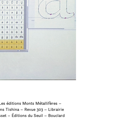
Les éditions Monts Métallifères –
ons Tishina – Revue 303 – Librairie
sset – Éditions du Seuil – Bouclard