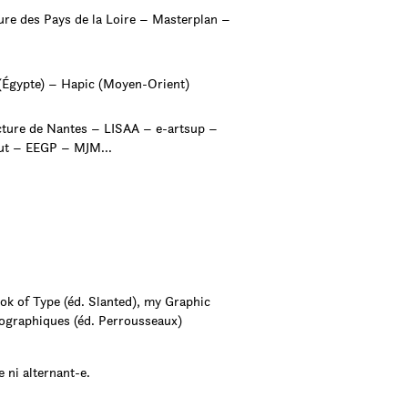
ture des Pays de la Loire – Masterplan –
 (Égypte) – Hapic (Moyen-Orient)
cture de Nantes – LISAA – e-artsup –
ut – EEGP – MJM...
ok of Type (éd. Slanted), my Graphic
ographiques (éd. Perrousseaux)
e ni alternant-e.