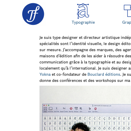
Typographie
Gra
Je suis type designer et directeur artistique in
spécialités sont l’identité visuelle, le design édi
sur mesure. J’accompagne des marques, des agenc
maisons d’édition afin de les aider à résoudre de
communication grâce à la typographie et au design
localement qu’à l’international. Je suis designer a
Yokna
et co-fondateur de
Bouclard éditions
. Je 
donne des conférences et des workshops sur ma 